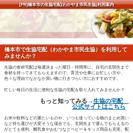
[PR]
橋本市の生協宅配(わかやま市民生協)利用案内
橋本市で生協宅配（わかやま市民生協）を利用して
みませんか？
生協の食材宅配は毎週決まった曜日・時間帯に、自宅の玄関先まで
食材を持ってきてもらえますので、育児や仕事にお忙しい方や、
色々な理由でなかなか買い物に行きづらい方におすすめです。
忙しい毎日の生活に便利な生協の宅配を取り入れてみませんか？
もっと知ってみる→
生協の宅配
公式サイトはこちら
お米や飲料などの重たいものや、いつも使っている物のまとめ買い
など持ち運びが大変そうな場合でも、玄関先まで運んでもらえるの
がとても便利。離乳食やおむつなどベビー＆キッズ用品も充実。配